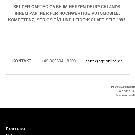
BEI DER CARTEC GMBH IM HERZEN DEUTSCHLANDS,
IHREM PARTNER FÜR HOCHWERTIGE AUTOMOBILE.
KOMPETENZ, SERIOSITÄT UND LEIDENSCHAFT SEIT 1985.
KONTAKT
+49 (0)5594 | 8200
cartec(at)t-online.de
Produktschwerp
- wir sind k
Markenhändl
Fahrzeuge